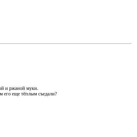
ой и ржаной муки.
ем его еще тёплым съедали?