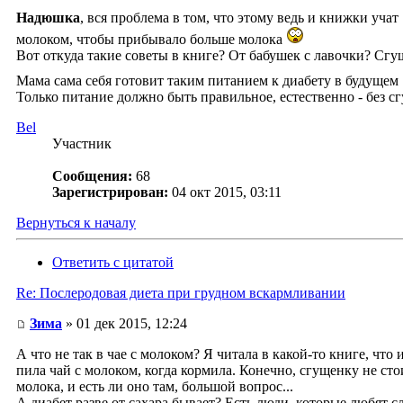
Надюшка
, вся проблема в том, что этому ведь и книжки учат
молоком, чтобы прибывало больше молока
Вот откуда такие советы в книге? От бабушек с лавочки? Сгу
Мама сама себя готовит таким питанием к диабету в будущем
Только питание должно быть правильное, естественно - без с
Bel
Участник
Сообщения:
68
Зарегистрирован:
04 окт 2015, 03:11
Вернуться к началу
Ответить с цитатой
Re: Послеродовая диета при грудном вскармливании
Зима
» 01 дек 2015, 12:24
А что не так в чае с молоком? Я читала в какой-то книге, что
пила чай с молоком, когда кормила. Конечно, сгущенку не стои
молока, и есть ли оно там, большой вопрос...
А диабет разве от сахара бывает? Есть люди, которые любят сла