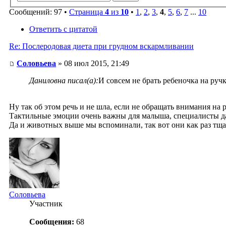
Сообщений: 97 •
Страница
4
из
10
•
1
,
2
,
3
,
4
,
5
,
6
,
7
...
10
Ответить с цитатой
Re: Послеродовая диета при грудном вскармливании
Соловьева
» 08 июл 2015, 21:49
Даниловна писал(а):
И совсем не брать ребеночка на ручки
Ну так об этом речь и не шла, если не обращать внимания на р
Тактильные эмоции очень важны для малыша, специалисты да
Да и животных выше мы вспоминали, так вот они как раз тща
Соловьева
Участник
Сообщения:
68