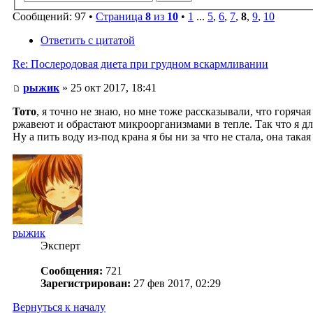
Сообщений: 97 •
Страница
8
из
10
•
1
...
5
,
6
,
7
,
8
,
9
,
10
Ответить с цитатой
Re: Послеродовая диета при грудном вскармливании
рыжик
» 25 окт 2017, 18:41
Тото
, я точно не знаю, но мне тоже рассказывали, что горяча
ржавеют и обрастают микроорганизмами в тепле. Так что я дл
Ну а пить воду из-под крана я бы ни за что не стала, она такая
рыжик
Эксперт
Сообщения:
721
Зарегистрирован:
27 фев 2017, 02:29
Вернуться к началу