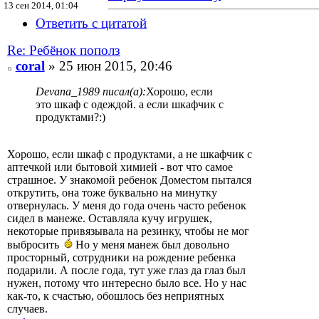
13 сен 2014, 01:04
Ответить с цитатой
Re: Ребёнок пополз
coral
» 25 июн 2015, 20:46
Devana_1989 писал(а):
Хорошо, если
это шкаф с одеждой. а если шкафчик с
продуктами?:)
Хорошо, если шкаф с продуктами, а не шкафчик с
аптечкой или бытовой химией - вот что самое
страшное. У знакомой ребенок Доместом пытался
открутить, она тоже буквально на минутку
отвернулась. У меня до года очень часто ребенок
сидел в манеже. Оставляла кучу игрушек,
некоторые привязывала на резинку, чтобы не мог
выбросить
Но у меня манеж был довольно
просторный, сотрудники на рождение ребенка
подарили. А после года, тут уже глаз да глаз был
нужен, потому что интересно было все. Но у нас
как-то, к счастью, обошлось без неприятных
случаев.