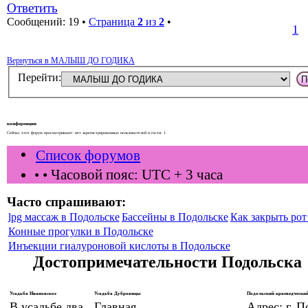
Ответить
Сообщений: 19 •
Страница
2
из
2
•
1
Вернуться в МАЛЫШ ДО ГОДИКА
Перейти:
конференции
Сейчас этот форум просматривают: нет зарегистрированных пользователей и гости: 1
Список форумов
•
• Часовой пояс: UTC + 3 часа
Часто спрашивают:
lpg массаж в Подольске
Бассейны в Подольске
Как закрыть рот 
Конные прогулки в Подольске
Инъекции гиалуроновой кислоты в Подольске
Достопримечательности Подольска
Усадьба Ивановское
Усадьба Дубровицы
Подольский краеведческий
В усадьбе два
Главная
Адрес: г. П