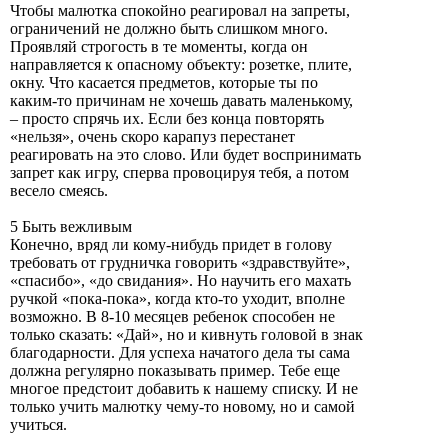
Чтобы малютка спокойно реагировал на запреты,
ограничений не должно быть слишком много.
Проявляй строгость в те моменты, когда он
направляется к опасному объекту: розетке, плите,
окну. Что касается предметов, которые ты по
каким-то причинам не хочешь давать маленькому,
– просто спрячь их. Если без конца повторять
«нельзя», очень скоро карапуз перестанет
реагировать на это слово. Или будет воспринимать
запрет как игру, сперва провоцируя тебя, а потом
весело смеясь.
5 Быть вежливым
Конечно, вряд ли кому-нибудь придет в голову
требовать от грудничка говорить «здравствуйте»,
«спасибо», «до свидания». Но научить его махать
ручкой «пока-пока», когда кто-то уходит, вполне
возможно. В 8-10 месяцев ребенок способен не
только сказать: «Дай», но и кивнуть головой в знак
благодарности. Для успеха начатого дела ты сама
должна регулярно показывать пример. Тебе еще
многое предстоит добавить к нашему списку. И не
только учить малютку чему-то новому, но и самой
учиться.