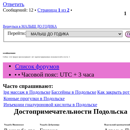
Ответить
Сообщений: 12 •
Страница
1
из
2
•
1
Вернуться в МАЛЫШ ДО ГОДИКА
Перейти:
конференции
Сейчас этот форум просматривают: нет зарегистрированных пользователей и гости: 1
Список форумов
•
• Часовой пояс: UTC + 3 часа
Часто спрашивают:
lpg массаж в Подольске
Бассейны в Подольске
Как закрыть рот 
Конные прогулки в Подольске
Инъекции гиалуроновой кислоты в Подольске
Достопримечательности Подольска
Усадьба Ивановское
Усадьба Дубровицы
Подольский краеведческий