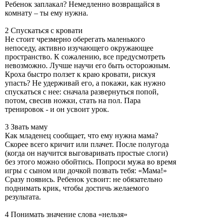
Ребенок заплакал? Немедленно возвращайся в
комнату – ты ему нужна.
2 Спускаться с кровати
Не стоит чрезмерно оберегать маленького
непоседу, активно изучающего окружающее
пространство. К сожалению, все предусмотреть
невозможно. Лучше научи его быть осторожным.
Кроха быстро ползет к краю кровати, рискуя
упасть? Не удерживай его, а покажи, как нужно
спускаться с нее: сначала развернуться попой,
потом, свесив ножки, стать на пол. Пара
тренировок - и он усвоит урок.
3 Звать маму
Как младенец сообщает, что ему нужна мама?
Скорее всего кричит или плачет. После полугода
(когда он научится выговаривать простые слоги)
без этого можно обойтись. Попроси мужа во время
игры с сыном или дочкой позвать тебя: «Мама!»
Сразу появись. Ребенок усвоит: не обязательно
поднимать крик, чтобы достичь желаемого
результата.
4 Понимать значение слова «нельзя»