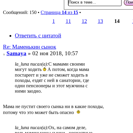
Сообщений: 150 •
Страница
14
из
15
•
1
11
12
13
14
Ответить с цитатой
Re: Маменькин сынок
Samaya
» 02 ноя 2018, 10:57
la_luna писал(а):
С мамами своими
могут ходить
А потом, когда мама
постареет и уже не сможет ходить в
походы, ездят с ней в санатории, где
одни пенсионеры и этот мужчина с
ними заодно.
Мама не пустит своего сынка ни в какие походы,
потому что это может быть опасно
la_luna писал(а):
Ох, на самом деле,
ведь маменькины сынки - несчастные