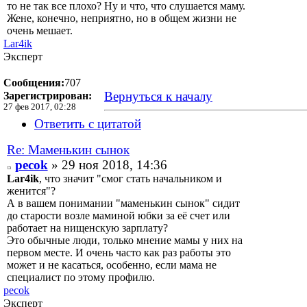
то не так все плохо? Ну и что, что слушается маму.
Жене, конечно, неприятно, но в общем жизни не
очень мешает.
Lar4ik
Эксперт
Сообщения:
707
Вернуться к началу
Зарегистрирован:
27 фев 2017, 02:28
Ответить с цитатой
Re: Маменькин сынок
pecok
» 29 ноя 2018, 14:36
Lar4ik
, что значит "смог стать начальником и
женится"?
А в вашем понимании "маменькин сынок" сидит
до старости возле маминой юбки за её счет или
работает на нищенскую зарплату?
Это обычные люди, только мнение мамы у них на
первом месте. И очень часто как раз работы это
может и не касаться, особенно, если мама не
специалист по этому профилю.
pecok
Эксперт