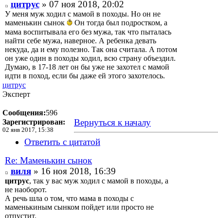
цитрус
» 07 ноя 2018, 20:02
У меня муж ходил с мамой в походы. Но он не
маменькин сынок
Он тогда был подростком, а
мама воспитывала его без мужа, так что пыталась
найти себе мужа, наверное. А ребенка девать
некуда, да и ему полезно. Так она считала. А потом
он уже один в походы ходил, всю страну объездил.
Думаю, в 17-18 лет он бы уже не захотел с мамой
идти в поход, если бы даже ей этого захотелось.
цитрус
Эксперт
Сообщения:
596
Вернуться к началу
Зарегистрирован:
02 янв 2017, 15:38
Ответить с цитатой
Re: Маменькин сынок
виля
» 16 ноя 2018, 16:39
цитрус
, так у вас муж ходил с мамой в походы, а
не наоборот.
А речь шла о том, что мама в походы с
маменькиным сынком пойдет или просто не
отпустит.