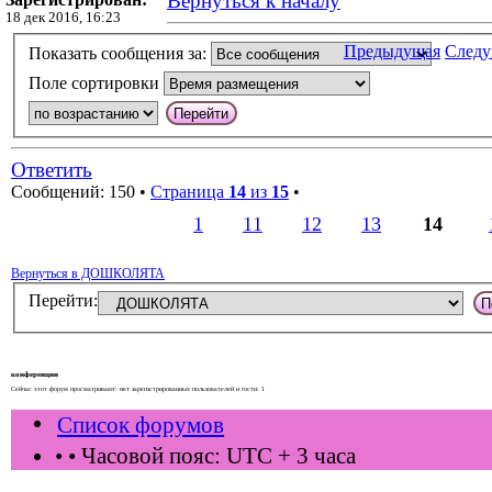
Вернуться к началу
18 дек 2016, 16:23
Предыдущая
След
Показать сообщения за:
Поле сортировки
Ответить
Сообщений: 150 •
Страница
14
из
15
•
1
11
12
13
14
Вернуться в ДОШКОЛЯТА
Перейти:
конференции
Сейчас этот форум просматривают: нет зарегистрированных пользователей и гости: 1
Список форумов
•
• Часовой пояс: UTC + 3 часа