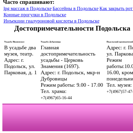
Часто спрашивают:
lpg массаж в Подольске
Бассейны в Подольске
Как закрыть рот 
Конные прогулки в Подольске
Инъекции гиалуроновой кислоты в Подольске
Достопримечательности Подольска
Усадьба Ивановское
Усадьба Дубровицы
Подольский краеведческий
В усадьбе два
Главная
Адрес: г. П
музея, театр.
достопримечательность
ул. Паркова
Адрес: г.
усадьбы - Церковь
Режим
Подольск, ул.
Знамения (1697).
работы:10.0
Парковая, д. 1
Адрес: г. Подольск, мкр-н
16.00, кром
Дубровицы
понедельни
Режим работы: 9.00 - 17.00
Тел. музея:
Тел. храма:
+7(4967)57-47
+7(4967)65-16-44