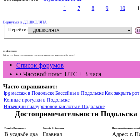
1
7
8
9
10
1
Вернуться в ДОШКОЛЯТА
Перейти:
конференции
Сейчас этот форум просматривают: нет зарегистрированных пользователей и гости: 1
Список форумов
•
• Часовой пояс: UTC + 3 часа
Часто спрашивают:
lpg массаж в Подольске
Бассейны в Подольске
Как закрыть рот 
Конные прогулки в Подольске
Инъекции гиалуроновой кислоты в Подольске
Достопримечательности Подольска
Усадьба Ивановское
Усадьба Дубровицы
Подольский краеведческий
В усадьбе два
Главная
Адрес: г. П