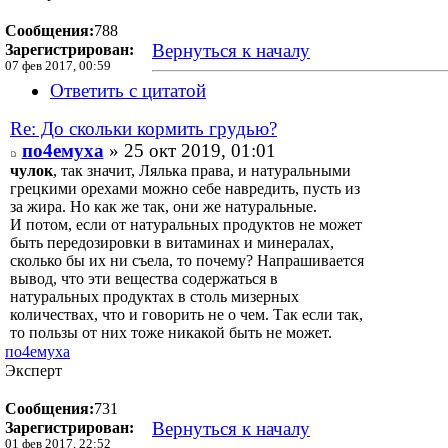
Сообщения:
788
Вернуться к началу
Зарегистрирован:
07 фев 2017, 00:59
Ответить с цитатой
Re: До скольки кормить грудью?
по4емуха
» 25 окт 2019, 01:01
чулок
, так значит, Лялька права, и натуральными
грецкими орехами можно себе навредить, пусть из
за жира. Но как же так, они же натуральные.
И потом, если от натуральных продуктов не может
быть передозировки в витаминах и минералах,
сколько бы их ни съела, то почему? Напрашивается
вывод, что эти вещества содержаться в
натуральных продуктах в столь мизерных
количествах, что и говорить не о чем. Так если так,
то пользы от них тоже никакой быть не может.
по4емуха
Эксперт
Сообщения:
731
Вернуться к началу
Зарегистрирован:
01 фев 2017, 22:52