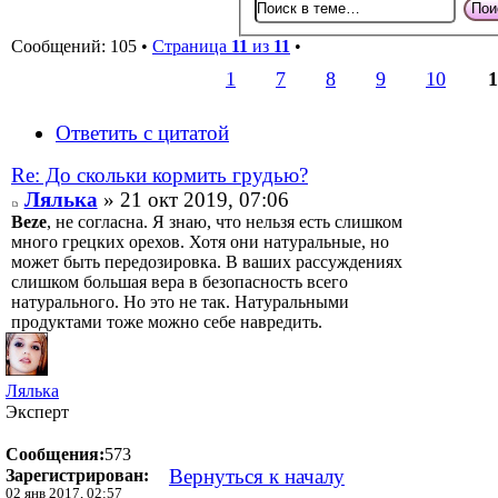
Сообщений: 105 •
Страница
11
из
11
•
1
7
8
9
10
1
Ответить с цитатой
Re: До скольки кормить грудью?
Лялька
» 21 окт 2019, 07:06
Beze
, не согласна. Я знаю, что нельзя есть слишком
много грецких орехов. Хотя они натуральные, но
может быть передозировка. В ваших рассуждениях
слишком большая вера в безопасность всего
натурального. Но это не так. Натуральными
продуктами тоже можно себе навредить.
Лялька
Эксперт
Сообщения:
573
Вернуться к началу
Зарегистрирован:
02 янв 2017, 02:57