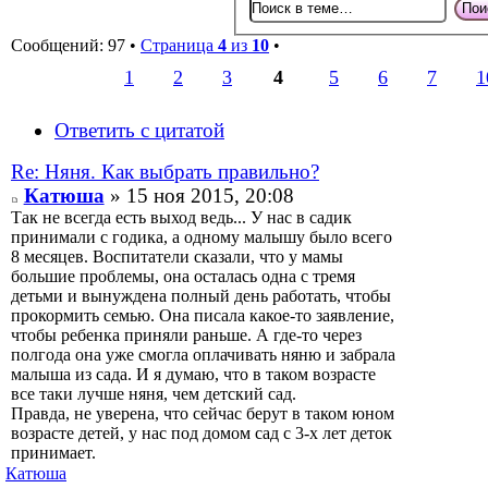
Сообщений: 97 •
Страница
4
из
10
•
1
2
3
4
5
6
7
1
Ответить с цитатой
Re: Няня. Как выбрать правильно?
Катюша
» 15 ноя 2015, 20:08
Так не всегда есть выход ведь... У нас в садик
принимали с годика, а одному малышу было всего
8 месяцев. Воспитатели сказали, что у мамы
большие проблемы, она осталась одна с тремя
детьми и вынуждена полный день работать, чтобы
прокормить семью. Она писала какое-то заявление,
чтобы ребенка приняли раньше. А где-то через
полгода она уже смогла оплачивать няню и забрала
малыша из сада. И я думаю, что в таком возрасте
все таки лучше няня, чем детский сад.
Правда, не уверена, что сейчас берут в таком юном
возрасте детей, у нас под домом сад с 3-х лет деток
принимает.
Катюша