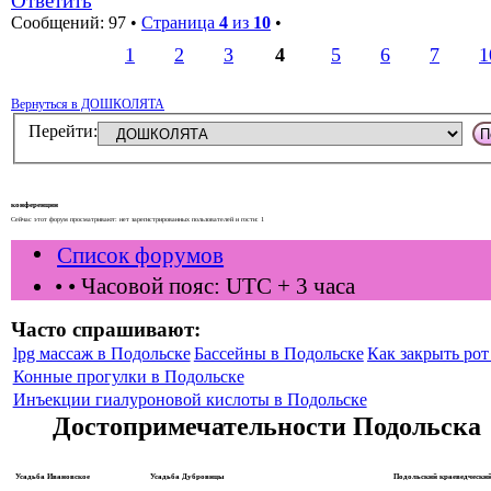
Ответить
Сообщений: 97 •
Страница
4
из
10
•
1
2
3
4
5
6
7
1
Вернуться в ДОШКОЛЯТА
Перейти:
конференции
Сейчас этот форум просматривают: нет зарегистрированных пользователей и гости: 1
Список форумов
•
• Часовой пояс: UTC + 3 часа
Часто спрашивают:
lpg массаж в Подольске
Бассейны в Подольске
Как закрыть рот 
Конные прогулки в Подольске
Инъекции гиалуроновой кислоты в Подольске
Достопримечательности Подольска
Усадьба Ивановское
Усадьба Дубровицы
Подольский краеведческий