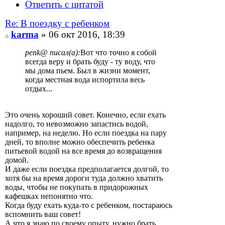
Ответить с цитатой
Re: В поездку с ребенком
karma
» 06 окт 2016, 18:39
penk@ писал(а):
Вот что точно я собой
всегда веру и брать буду - ту воду, что
мы дома пьем. Был в жизни момент,
когда местная вода испортила весь
отдых...
Это очень хороший совет. Конечно, если ехать
надолго, то невозможно запастись водой,
например, на неделю. Но если поездка на пару
дней, то вполне можно обеспечить ребенка
питьевой водой на все время до возвращения
домой.
И даже если поездка предполагается долгой, то
хотя бы на время дороги туда должно хватить
воды, чтобы не покупать в придорожных
кафешках непонятно что.
Когда буду ехать куда-то с ребенком, постараюсь
вспомнить ваш совет!
А что я знаю по своему опыту, нужно брать