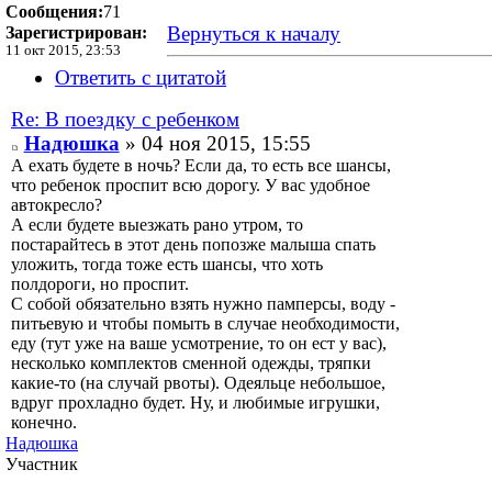
Сообщения:
71
Вернуться к началу
Зарегистрирован:
11 окт 2015, 23:53
Ответить с цитатой
Re: В поездку с ребенком
Надюшка
» 04 ноя 2015, 15:55
А ехать будете в ночь? Если да, то есть все шансы,
что ребенок проспит всю дорогу. У вас удобное
автокресло?
А если будете выезжать рано утром, то
постарайтесь в этот день попозже малыша спать
уложить, тогда тоже есть шансы, что хоть
полдороги, но проспит.
С собой обязательно взять нужно памперсы, воду -
питьевую и чтобы помыть в случае необходимости,
еду (тут уже на ваше усмотрение, то он ест у вас),
несколько комплектов сменной одежды, тряпки
какие-то (на случай рвоты). Одеяльце небольшое,
вдруг прохладно будет. Ну, и любимые игрушки,
конечно.
Надюшка
Участник