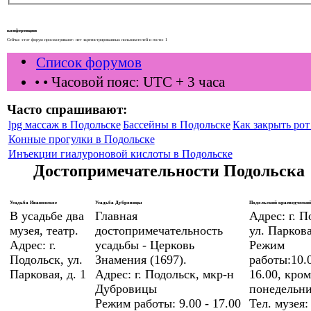
конференции
Сейчас этот форум просматривают: нет зарегистрированных пользователей и гости: 1
Список форумов
•
• Часовой пояс: UTC + 3 часа
Часто спрашивают:
lpg массаж в Подольске
Бассейны в Подольске
Как закрыть рот 
Конные прогулки в Подольске
Инъекции гиалуроновой кислоты в Подольске
Достопримечательности Подольска
Усадьба Ивановское
Усадьба Дубровицы
Подольский краеведческий
В усадьбе два
Главная
Адрес: г. П
музея, театр.
достопримечательность
ул. Паркова
Адрес: г.
усадьбы - Церковь
Режим
Подольск, ул.
Знамения (1697).
работы:10.0
Парковая, д. 1
Адрес: г. Подольск, мкр-н
16.00, кром
Дубровицы
понедельни
Режим работы: 9.00 - 17.00
Тел. музея: