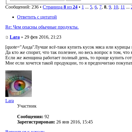
Сообщений: 236 •
Страница
8
из
24
•
1
...
5
,
6
,
7
,
8
,
9
,
10
,
11
...
Ответить с цитатой
Re: Чем опасны обычные продукты.
Lara
» 29 фев 2016, 21:23
[quote="Аида"Лучше всё-таки купить кусок мяса или курицы и
Да кто же спорит, что так полезнее, но весь вопрос в том, чт
Если же женщина работает полный день, то проще купить гото
Мне если хочется такой продукции, то я предпочитаю покупат
Lara
Участник
Сообщения:
92
Зарегистрирован:
26 янв 2016, 15:45
Вернуться к началу