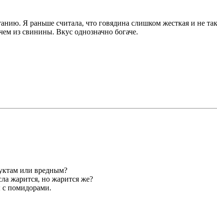
анию. Я раньше считала, что говядина слишком жесткая и не така
 чем из свинины. Вкус однозначно богаче.
дуктам или вредным?
сла жарится, но жарится же?
 с помидорами.