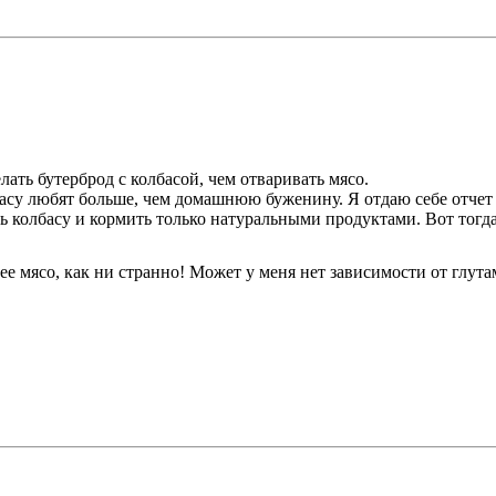
елать бутерброд с колбасой, чем отваривать мясо.
асу любят больше, чем домашнюю буженину. Я отдаю себе отчет в 
ть колбасу и кормить только натуральными продуктами. Вот тогд
ее мясо, как ни странно! Может у меня нет зависимости от глут