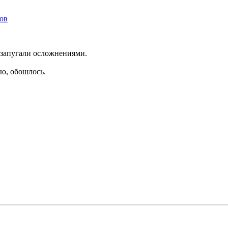
ков
 запугали осложнениями.
ью, обошлось.