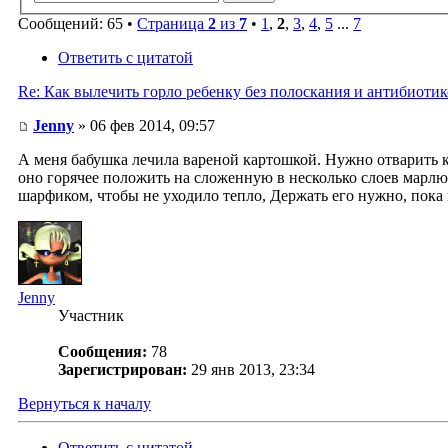
Сообщений: 65 •
Страница
2
из
7
•
1
,
2
,
3
,
4
,
5
...
7
Ответить с цитатой
Re: Как вылечить горло ребенку без полоскания и антибиоти
Jenny
» 06 фев 2014, 09:57
А меня бабушка лечила вареной картошкой. Нужно отварить ка
оно горячее положить на сложенную в несколько слоев марлю
шарфиком, чтобы не уходило тепло, Держать его нужно, пока
Jenny
Участник
Сообщения:
78
Зарегистрирован:
29 янв 2013, 23:34
Вернуться к началу
Ответить с цитатой