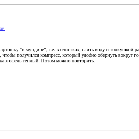
ков
ртошку "в мундире", т.е. в очистках, слить воду и толкушкой р
, чтобы получился компресс, который удобно обернуть вокруг г
 картофель теплый. Потом можно повторить.