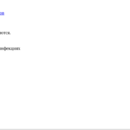
ков
ются.
 инфекциях