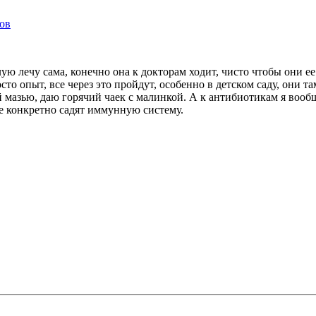
ков
ую лечу сама, конечно она к докторам ходит, чисто чтобы они е
осто опыт, все через это пройдут, особенно в детском саду, они
азью, даю горячий чаек с малинкой. А к антибиотикам я вообще
же конкретно садят иммунную систему.