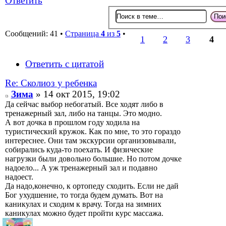
Ответить
Сообщений: 41 •
Страница
4
из
5
•
1
2
3
4
Ответить с цитатой
Re: Сколиоз у ребенка
Зима
» 14 окт 2015, 19:02
Да сейчас выбор небогатый. Все ходят либо в
тренажерный зал, либо на танцы. Это модно.
А вот дочка в прошлом году ходила на
туристический кружок. Как по мне, то это гораздо
интереснее. Они там экскурсии организовывали,
собирались куда-то поехать. И физические
нагрузки были довольно большие. Но потом дочке
надоело... А уж тренажерный зал и подавно
надоест.
Да надо,конечно, к ортопеду сходить. Если не дай
Бог ухудшение, то тогда будем думать. Вот на
каникулах и сходим к врачу. Тогда на зимних
каникулах можно будет пройти курс массажа.