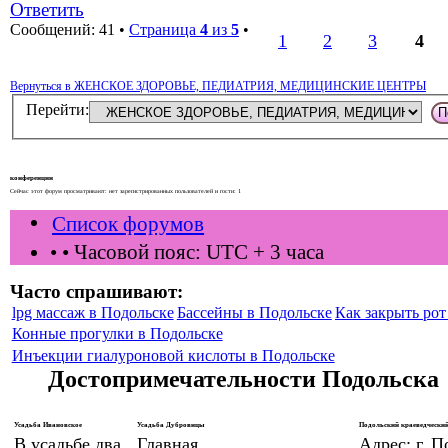
Ответить
Сообщений: 41 •
Страница
4
из
5
•
1
2
3
4
Вернуться в ЖЕНСКОЕ ЗДОРОВЬЕ, ПЕДИАТРИЯ, МЕДИЦИНСКИЕ ЦЕНТРЫ
Перейти:
конференции
Сейчас этот форум просматривают: нет зарегистрированных пользователей и гости: 1
Список форумов
•
• Часовой пояс: UTC + 3 часа
Часто спрашивают:
lpg массаж в Подольске
Бассейны в Подольске
Как закрыть рот 
Конные прогулки в Подольске
Инъекции гиалуроновой кислоты в Подольске
Достопримечательности Подольска
Усадьба Ивановское
Усадьба Дубровицы
Подольский краеведческий
В усадьбе два
Главная
Адрес: г. П