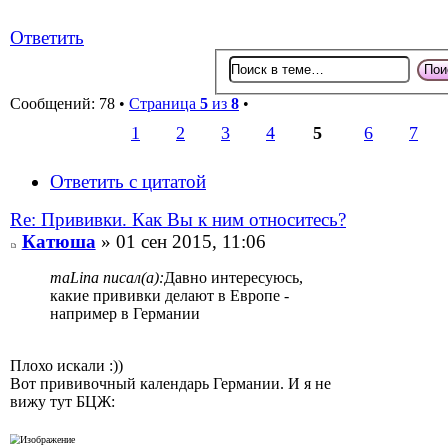
Ответить
Сообщений: 78 •
Страница
5
из
8
•
1
2
3
4
5
6
7
Ответить с цитатой
Re: Прививки. Как Вы к ним относитесь?
Катюша
» 01 сен 2015, 11:06
maLina писал(а):
Давно интересуюсь,
какие прививки делают в Европе -
например в Германии
Плохо искали :))
Вот прививочный календарь Германии. И я не
вижу тут БЦЖ: