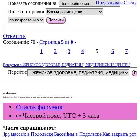
Предыдущая
След
Показать сообщения за:
Поле сортировки
Ответить
Сообщений: 78 •
Страница
5
из
8
•
1
2
3
4
5
6
7
Вернуться в ЖЕНСКОЕ ЗДОРОВЬЕ, ПЕДИАТРИЯ, МЕДИЦИНСКИЕ ЦЕНТРЫ
Перейти:
конференции
Сейчас этот форум просматривают: нет зарегистрированных пользователей и гости: 1
Список форумов
•
• Часовой пояс: UTC + 3 часа
Часто спрашивают:
lpg массаж в Подольске
Бассейны в Подольске
Как закрыть рот 