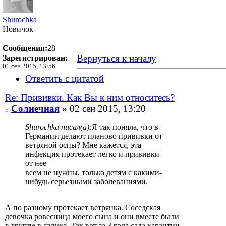
Shurochka
Новичок
Сообщения:
28
Вернуться к началу
Зарегистрирован:
01 сен 2015, 13:56
Ответить с цитатой
Re: Прививки. Как Вы к ним относитесь?
Солнечная
» 02 сен 2015, 13:20
Shurochka писал(а):
Я так поняла, что в
Германии делают планово прививки от
ветряной оспы? Мне кажется, эта
инфекция протекает легко и прививки
от нее
всем не нужны, только детям с какими-
нибудь серьезными заболеваниями.
А по разному протекает ветрянка. Соседская
девочка ровесница моего сына и они вместе были
в группе в садике. Так вот за 3 года сада карантин