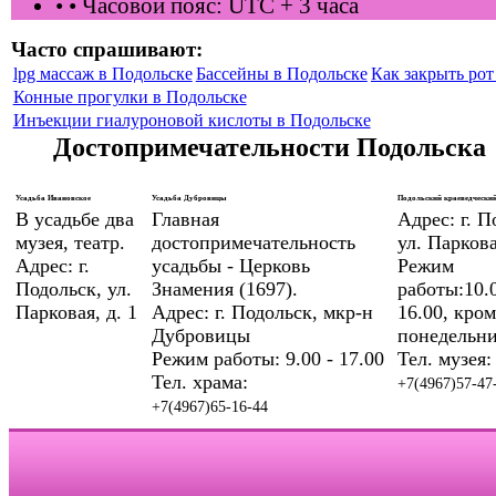
•
• Часовой пояс: UTC + 3 часа
Часто спрашивают:
lpg массаж в Подольске
Бассейны в Подольске
Как закрыть рот 
Конные прогулки в Подольске
Инъекции гиалуроновой кислоты в Подольске
Достопримечательности Подольска
Усадьба Ивановское
Усадьба Дубровицы
Подольский краеведческий
В усадьбе два
Главная
Адрес: г. П
музея, театр.
достопримечательность
ул. Паркова
Адрес: г.
усадьбы - Церковь
Режим
Подольск, ул.
Знамения (1697).
работы:10.0
Парковая, д. 1
Адрес: г. Подольск, мкр-н
16.00, кром
Дубровицы
понедельни
Режим работы: 9.00 - 17.00
Тел. музея:
Тел. храма:
+7(4967)57-47
+7(4967)65-16-44