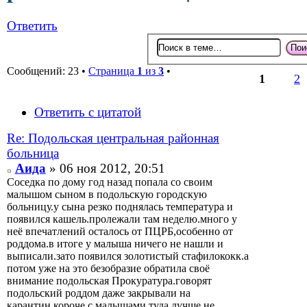
Ответить
Сообщений: 23 •
Страница
1
из
3
•
1
2
Ответить с цитатой
Re: Подольская центральная районная
больница
Аида
» 06 ноя 2012, 20:51
Соседка по дому год назад попала со своим
малышом сыном в подольскую городскую
больницу.у сына резко поднялась температура и
появился кашель.пролежали там неделю.много у
неё впечатлений осталось от ПЦРБ,особенно от
роддома.в итоге у малыша ничего не нашли и
выписали.зато появился золотистый стафилококк.а
потом уже на это безобразие обратила своё
внимание подольская Прокуратура.говорят
подольский роддом даже закрывали на
карантин.короче,с малышами туда лучше не