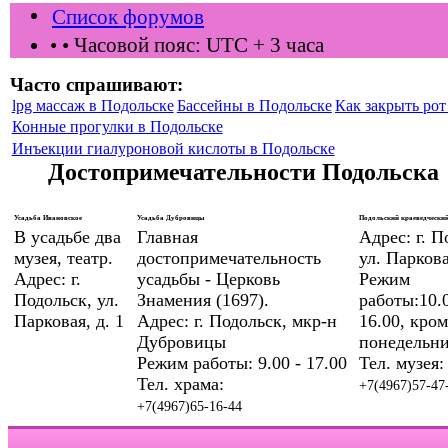
Список форумов
•
• Часовой пояс: UTC + 3 часа
Часто спрашивают:
lpg массаж в Подольске
Бассейны в Подольске
Как закрыть рот 
Конные прогулки в Подольске
Инъекции гиалуроновой кислоты в Подольске
Достопримечательности Подольска
Усадьба Ивановское
Усадьба Дубровицы
Подольский краеведческий
В усадьбе два
Главная
Адрес: г. П
музея, театр.
достопримечательность
ул. Паркова
Адрес: г.
усадьбы - Церковь
Режим
Подольск, ул.
Знамения (1697).
работы:10.0
Парковая, д. 1
Адрес: г. Подольск, мкр-н
16.00, кром
Дубровицы
понедельни
Режим работы: 9.00 - 17.00
Тел. музея:
Тел. храма:
+7(4967)57-47
+7(4967)65-16-44