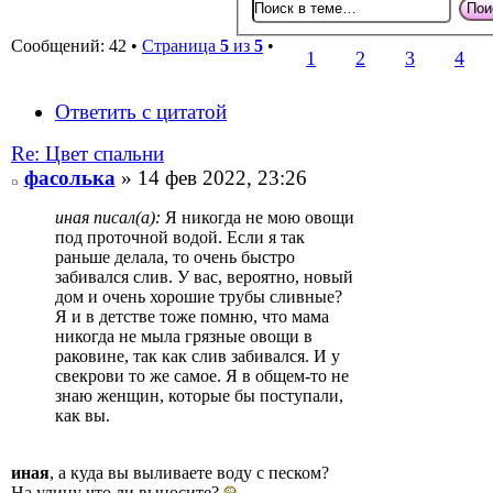
Сообщений: 42 •
Страница
5
из
5
•
1
2
3
4
Ответить с цитатой
Re: Цвет спальни
фасолька
» 14 фев 2022, 23:26
иная писал(а):
Я никогда не мою овощи
под проточной водой. Если я так
раньше делала, то очень быстро
забивался слив. У вас, вероятно, новый
дом и очень хорошие трубы сливные?
Я и в детстве тоже помню, что мама
никогда не мыла грязные овощи в
раковине, так как слив забивался. И у
свекрови то же самое. Я в общем-то не
знаю женщин, которые бы поступали,
как вы.
иная
, а куда вы выливаете воду с песком?
На улицу что ли выносите?