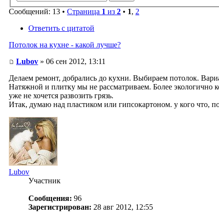
Сообщений: 13 •
Страница
1
из
2
•
1
,
2
Ответить с цитатой
Потолок на кухне - какой лучше?
Lubov
» 06 сен 2012, 13:11
Делаем ремонт, добрались до кухни. Выбираем потолок. Вариан
Натяжной и плитку мы не рассматриваем. Более экологично ко
уже не хочется развозить грязь.
Итак, думаю над пластиком или гипсокартоном. у кого что, п
Lubov
Участник
Сообщения:
96
Зарегистрирован:
28 авг 2012, 12:55