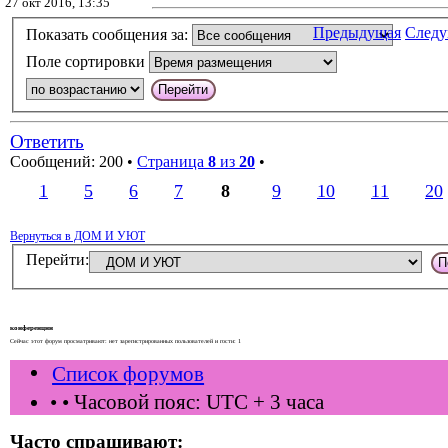
27 окт 2016, 13:35
Предыдущая
След
Показать сообщения за:
Поле сортировки
Ответить
Сообщений: 200 •
Страница
8
из
20
•
1
5
6
7
8
9
10
11
20
Вернуться в ДОМ И УЮТ
Перейти:
конференции
Сейчас этот форум просматривают: нет зарегистрированных пользователей и гости: 1
Список форумов
•
• Часовой пояс: UTC + 3 часа
Часто спрашивают: