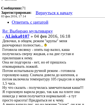
Сообщения:
71
Вернуться к началу
Зарегистрирован:
03 фев 2016, 17:14
Ответить с цитатой
Re: Выбираю мультиварку
ALinka0107
» 04 фев 2016, 16:18
Девочки, в общем, режим "крупы" меня
разочаровал полностью...
Готовила овсянку - опять пар валил, каша
получилась сверху жидкая, а на дне густая и
прилипшая к нему.
Она не подгорела - нет, но её пришлось
отковыривать ложкой.
Потом испытывала ручной режим - готовила
гороховую кашу. Сначала довела до кипения, а
потом включила температуру 105 градусов и время
1,5 часа.
Ну что сказать - получилась замечательная каша!!!
Я гороховую варила редко, так как на плите она
никогда у меня получается нормальной - а тут
просто красота! Придраться не к чему.
А вчера варила рис, но на режиме "плов", он как и