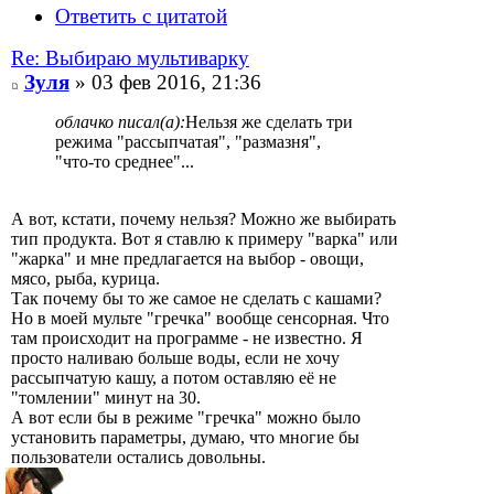
Ответить с цитатой
Re: Выбираю мультиварку
Зуля
» 03 фев 2016, 21:36
облачко писал(а):
Нельзя же сделать три
режима "рассыпчатая", "размазня",
"что-то среднее"...
А вот, кстати, почему нельзя? Можно же выбирать
тип продукта. Вот я ставлю к примеру "варка" или
"жарка" и мне предлагается на выбор - овощи,
мясо, рыба, курица.
Так почему бы то же самое не сделать с кашами?
Но в моей мульте "гречка" вообще сенсорная. Что
там происходит на программе - не известно. Я
просто наливаю больше воды, если не хочу
рассыпчатую кашу, а потом оставляю её не
"томлении" минут на 30.
А вот если бы в режиме "гречка" можно было
установить параметры, думаю, что многие бы
пользователи остались довольны.