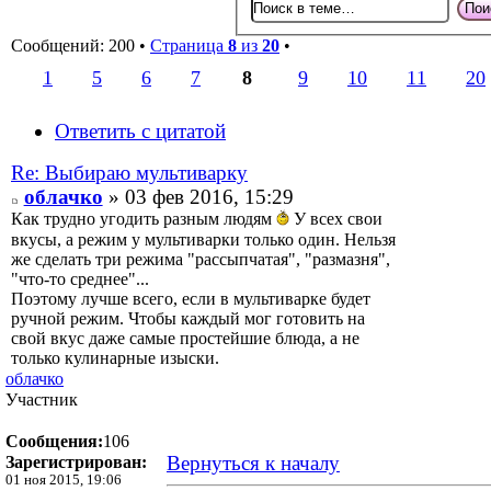
Сообщений: 200 •
Страница
8
из
20
•
1
5
6
7
8
9
10
11
20
Ответить с цитатой
Re: Выбираю мультиварку
облачко
» 03 фев 2016, 15:29
Как трудно угодить разным людям
У всех свои
вкусы, а режим у мультиварки только один. Нельзя
же сделать три режима "рассыпчатая", "размазня",
"что-то среднее"...
Поэтому лучше всего, если в мультиварке будет
ручной режим. Чтобы каждый мог готовить на
свой вкус даже самые простейшие блюда, а не
только кулинарные изыски.
облачко
Участник
Сообщения:
106
Вернуться к началу
Зарегистрирован:
01 ноя 2015, 19:06