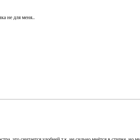
ка не для меня..
а, это считается удобней т.к. не сильно мнётся в стирке, но мн