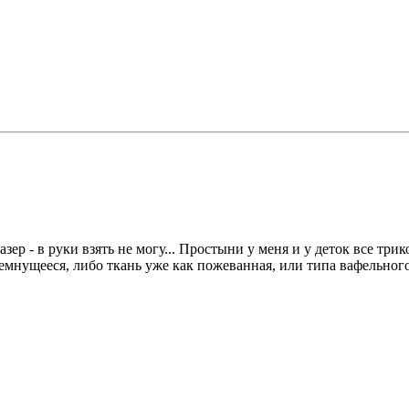
азер - в руки взять не могу... Простыни у меня и у деток все т
немнущееся, либо ткань уже как пожеванная, или типа вафельного