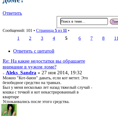
Ответить
Сообщений: 101 •
Страница
5
из
11
•
1
2
3
4
5
6
7
8
1
Ответить с цитатой
Re: На какие недостатки вы обращаете
внимание в чужом доме?
Aleks_Sandra
» 27 ноя 2014, 19:32
Можно "Кот-баюн" давать, если кот метит. Это
безобидное средство на травках.
Был у меня несколько лет назад тяжелый случай -
кошка с течкой и кот некастрированный в
квартире
Успокаивались после этого средства.