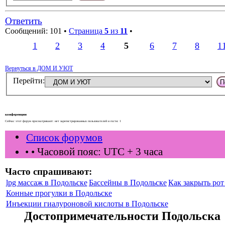
Ответить
Сообщений: 101 •
Страница
5
из
11
•
1
2
3
4
5
6
7
8
1
Вернуться в ДОМ И УЮТ
Перейти:
конференции
Сейчас этот форум просматривают: нет зарегистрированных пользователей и гости: 1
Список форумов
•
• Часовой пояс: UTC + 3 часа
Часто спрашивают:
lpg массаж в Подольске
Бассейны в Подольске
Как закрыть рот 
Конные прогулки в Подольске
Инъекции гиалуроновой кислоты в Подольске
Достопримечательности Подольска