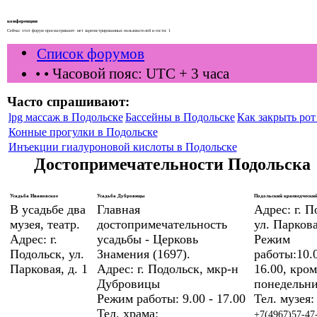
конференции
Сейчас этот форум просматривают: нет зарегистрированных пользователей и гости: 1
Список форумов
•
• Часовой пояс: UTC + 3 часа
Часто спрашивают:
lpg массаж в Подольске
Бассейны в Подольске
Как закрыть рот 
Конные прогулки в Подольске
Инъекции гиалуроновой кислоты в Подольске
Достопримечательности Подольска
Усадьба Ивановское
Усадьба Дубровицы
Подольский краеведческий
В усадьбе два
Главная
Адрес: г. П
музея, театр.
достопримечательность
ул. Паркова
Адрес: г.
усадьбы - Церковь
Режим
Подольск, ул.
Знамения (1697).
работы:10.0
Парковая, д. 1
Адрес: г. Подольск, мкр-н
16.00, кром
Дубровицы
понедельни
Режим работы: 9.00 - 17.00
Тел. музея:
Тел. храма:
+7(4967)57-47