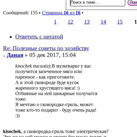
Сообщений: 155 •
Страница
16
из
16
•
1
12
13
14
15
1
Ответить с цитатой
Re: Полезные советы по хозяйству
Даная
» 05 дек 2017, 15:04
kisochek писал(а):
В мультварке у вас
получится запеченное мясо или
паренное - как приготовите.
А в этой сковороде буде кусок
жаренного хрустящего мяса! :)
Отбивные на ней шикарные получатся
тоже.
Я мечтаю о сковородке-гриль, может
тоже кто-то подарит - буду очень рада!
:))
kisochek
, а сковородка-гриль тоже электрическая?
Это же на ней можно и овощи без масла делать и