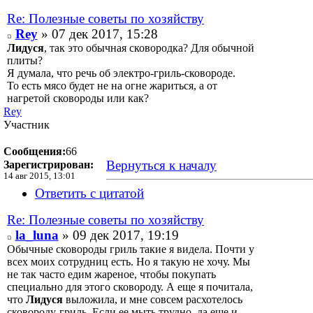
Re: Полезные советы по хозяйству
Rey
» 07 дек 2017, 15:28
Лидуся
, так это обычная сковородка? Для обычной
плиты?
Я думала, что речь об электро-гриль-сковороде.
То есть мясо будет не на огне жариться, а от
нагретой сковороды или как?
Rey
Участник
Сообщения:
66
Вернуться к началу
Зарегистрирован:
14 авг 2015, 13:01
Ответить с цитатой
Re: Полезные советы по хозяйству
la_luna
» 09 дек 2017, 19:19
Обычные сковороды гриль такие я видела. Почти у
всех моих сотрудниц есть. Но я такую не хочу. Мы
не так часто едим жареное, чтобы покупать
специально для этого сковороду. А еще я почитала,
что
Лидуся
выложила, и мне совсем расхотелось
сковороду-гриль. Если ее мыть трудно, да еще и