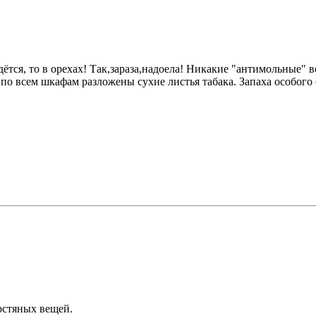
дётся, то в орехах! Так,зараза,надоела! Никакие "антимольные"
о всем шкафам разложены сухие листья табака. Запаха особого о
ерстяных вещей.