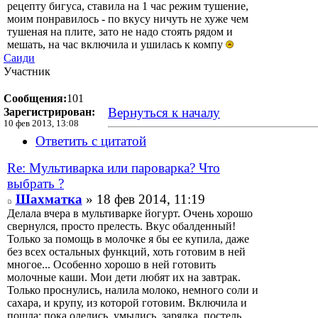
рецепту бигуса, ставила на 1 час режим тушение,
моим понравилось - по вкусу ничуть не хуже чем
тушеная на плите, зато не надо стоять рядом и
мешать, на час включила и ушилась к компу
Саиди
Участник
Сообщения:
101
Вернуться к началу
Зарегистрирован:
10 фев 2013, 13:08
Ответить с цитатой
Re: Мультиварка или пароварка? Что
выбрать ?
Шахматка
» 18 фев 2014, 11:19
Делала вчера в мультиварке йогурт. Очень хорошо
свернулся, просто прелесть. Вкус обалденный!
Только за помощь в молочке я бы ее купила, даже
без всех остальных функций, хоть готовим в ней
многое... Особенно хорошо в ней готовить
молочные каши. Мои дети любят их на завтрак.
Только проснулись, налила молоко, немного соли и
сахара, и крупу, из которой готовим. Включила и
пошла: пока оделись, умылись, зарядка, постель