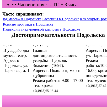
•
• Часовой пояс: UTC + 3 часа
Часто спрашивают:
lpg массаж в Подольске
Бассейны в Подольске
Как закрыть рот 
Конные прогулки в Подольске
Инъекции гиалуроновой кислоты в Подольске
Достопримечательности Подольска
Усадьба Ивановское
Усадьба Дубровицы
Подольский краеведческий
В усадьбе два
Главная
Адрес: г. П
музея, театр.
достопримечательность
ул. Паркова
Адрес: г.
усадьбы - Церковь
Режим
Подольск, ул.
Знамения (1697).
работы:10.0
Парковая, д. 1
Адрес: г. Подольск, мкр-н
16.00, кром
Дубровицы
понедельни
Режим работы: 9.00 - 17.00
Тел. музея:
Тел. храма:
+7(4967)57-47
+7(4967)65-16-44