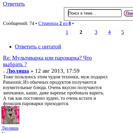
Ответить
Сообщений: 74 •
Страница
2
из
8
•
1
2
3
4
5
Ответить с цитатой
Re: Мультиварка или пароварка? Что
выбрать ?
Люляша
» 12 авг 2013, 17:59
Тоже пользуюсь этим чудом техники, муж подарил
Panasonic.Из обычных продуктов получаются
изумительные блюда. Очень вкусно получаются
запеканки, каши, даже варенье пробовала варить.
А так как постоянно худею, то очень кстати и
функция пароварки приходится.
Люляша