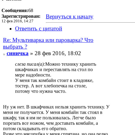
Сообщения:
68
Вернуться к началу
Зарегистрирован:
12 фев 2016, 14:27
Ответить с цитатой
Re: Мультиварка или пароварка? Что
выбрать ?
синичка
» 28 фев 2016, 18:02
слеза писал(а):
Можно технику хранить
шкафчиках и переставлять на стол по
мере надобности.
У меня так комбайн стоит в кладовке,
тостер. А вот хлебопечка на столе,
потому что нужна часто.
Ну уж нет. В шкафчиках нельзя хранить технику. У
меня не получается. У меня комбайн так стоял в
шкафу, так я им не пользовалась. Легче было
порезать все ножом, чем доставать комбайн, а
потом складывать его обратно.
Разве что мясорубка у меня спрятана, но она редко