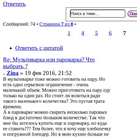
Ответить
Сообщений: 74 •
Страница
7
из
8
•
1
4
5
6
7
Ответить с цитатой
Re: Мультиварка или пароварка? Что
выбрать ?
Zina
» 19 фев 2016, 21:52
В мультиварке тоже можно готовить на пару. Но
есть одно серьезное ограничение - очень
маленький объем. Можно приготовить на пару еду
только на один раз. Но стоит ли возиться ради
такого маленького количества? Это пустая трата
времени.
А в пароварке можно сварить несколько паровых
блюд в достаточно большом количестве. Так что
мне бы хотелось купить еще и пароварку, но куда
ее ставить??? Тем более, что я хочу еще хлебопечку
и погружной блендер. Но в мою кухню больше не