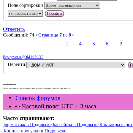
Поле сортировки
Ответить
Сообщений: 74 •
Страница
7
из
8
•
1
4
5
6
7
Вернуться в ДОМ И УЮТ
Перейти:
конференции
Сейчас этот форум просматривают: нет зарегистрированных пользователей и гости: 1
Список форумов
•
• Часовой пояс: UTC + 3 часа
Часто спрашивают:
lpg массаж в Подольске
Бассейны в Подольске
Как закрыть рот 
Конные прогулки в Подольске