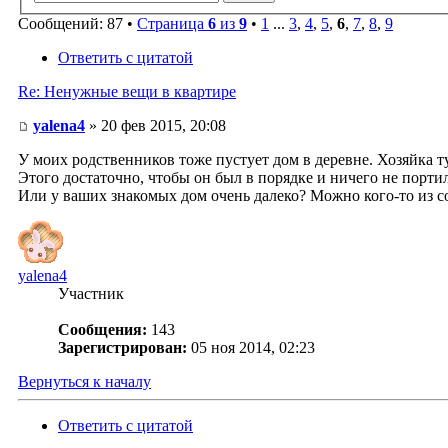
Сообщений: 87 •
Страница
6
из
9
•
1
...
3
,
4
,
5
,
6
,
7
,
8
,
9
Ответить с цитатой
Re: Ненужные вещи в квартире
yalena4
» 20 фев 2015, 20:08
У моих родственников тоже пустует дом в деревне. Хозяйка туд
Этого достаточно, чтобы он был в порядке и ничего не портил
Или у ваших знакомых дом очень далеко? Можно кого-то из со
yalena4
Участник
Сообщения:
143
Зарегистрирован:
05 ноя 2014, 02:23
Вернуться к началу
Ответить с цитатой