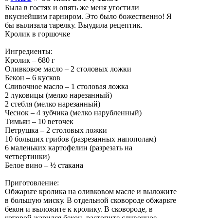
Была в гостях и опять же меня угостили
вкуснейшим гарниром. Это было божественно! Я
бы вылизала тарелку. Выудила рецептик.
Кролик в горшочке
Ингредиенты:
Кролик – 680 г
Оливковое масло – 2 столовых ложки
Бекон – 6 кусков
Сливочное масло – 1 столовая ложка
2 луковицы (мелко нарезанный)
2 стебля (мелко нарезанный)
Чеснок – 4 зубчика (мелко нарубленный)
Тимьян – 10 веточек
Петрушка – 2 столовых ложки
10 больших грибов (разрезанных напополам)
6 маленьких картофелин (разрезать на
четвертинки)
Белое вино – ½ стакана
Приготовление:
Обжарьте кролика на оливковом масле и выложите
в большую миску. В отдельной сковороде обжарьте
бекон и выложите к кролику. В сковороде, в
которой жарился бекон, растопите сливочное