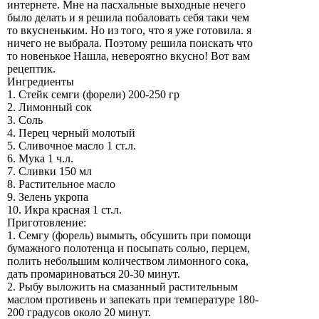
интернете. Мне на пасхальные выходные нечего
было делать и я решила побаловать себя таки чем
то вкусненьким. Но из того, что я уже готовила. я
ничего не выбрала. Поэтому решила поискать что
то новенькое Нашла, невероятно вкусно! Вот вам
рецептик.
Ингредиенты
1. Стейк семги (форели) 200-250 гр
2. Лимонный сок
3. Соль
4. Перец черный молотый
5. Сливочное масло 1 ст.л.
6. Мука 1 ч.л.
7. Сливки 150 мл
8. Растительное масло
9. Зелень укропа
10. Икра красная 1 ст.л.
Приготовление:
1. Семгу (форель) вымыть, обсушить при помощи
бумажного полотенца и посыпать солью, перцем,
полить небольшим количеством лимонного сока,
дать промариноваться 20-30 минут.
2. Рыбу выложить на смазанный растительным
маслом противень и запекать при температуре 180-
200 градусов около 20 минут.