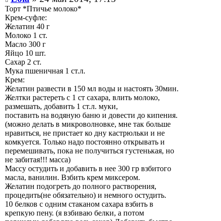
Торт *Птичье молоко*
Крем-суфле:
Желатин 40 г
Молоко 1 ст.
Масло 300 г
Яйцо 10 шт.
Сахар 2 ст.
Мука пшеничная 1 ст.л.
Крем:
Желатин развести в 150 мл воды и настоять 30мин.
Желтки растереть с 1 ст сахара, влить молоко,
размешать, добавить 1 ст.л. муки,
поставить на водяную баню и довести до кипения.
(можно делать в микроволновке, мне так больше
нравиться, не пристает ко дну кастрюльки и не
комкуется. Только надо постоянно открывать и
перемешивать, пока не получиться густенькая, но
не забитая!!! масса)
Массу остудить и добавить в нее 300 гр взбитого
масла, ванилин. Взбить крем миксером.
Желатин подогреть до полного растворения,
процедить(не обязательно) и немного остудить.
10 белков с одним стаканом сахара взбить в
крепкую пену. (я взбиваю белки, а потом