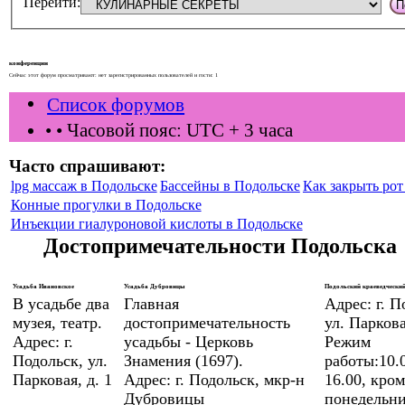
Перейти:
конференции
Сейчас этот форум просматривают: нет зарегистрированных пользователей и гости: 1
Список форумов
•
• Часовой пояс: UTC + 3 часа
Часто спрашивают:
lpg массаж в Подольске
Бассейны в Подольске
Как закрыть рот 
Конные прогулки в Подольске
Инъекции гиалуроновой кислоты в Подольске
Достопримечательности Подольска
Усадьба Ивановское
Усадьба Дубровицы
Подольский краеведческий
В усадьбе два
Главная
Адрес: г. П
музея, театр.
достопримечательность
ул. Паркова
Адрес: г.
усадьбы - Церковь
Режим
Подольск, ул.
Знамения (1697).
работы:10.0
Парковая, д. 1
Адрес: г. Подольск, мкр-н
16.00, кром
Дубровицы
понедельни