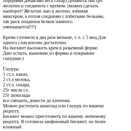
порциями добавляю весь сахар) Добавить быстро
желатин и соединить с кремом. (можно сделать
наоборот! Желатин лью в желтки, взбивая
миксером, а потом соединяю с взбитыми белками,
так риск опадения белков намного
уменьшается!!!!)
Крема готовила в два раза меньше, т. е. с 5 яиц.Для
одного слоя вполне достаточно.
На бисквит выложить крем в разьемной форме.
Даю остыть, вынимаю из формы и покрываю
глазурью.)
Глазурь:
1 ст.л. какао,
2 ст.л молока,
2 ст.л. сахара,
25г масла сл.
25г шоколада
все смешать, довести до кипения.
Можно растопить шоколад или глазурь по вашему
рецепту.
Бисквит можно приготовить по вашему любимому
рецепту. Я готовила шифоновый бисквит, он более
влажный.