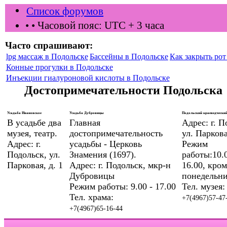
Список форумов
•
• Часовой пояс: UTC + 3 часа
Часто спрашивают:
lpg массаж в Подольске
Бассейны в Подольске
Как закрыть рот 
Конные прогулки в Подольске
Инъекции гиалуроновой кислоты в Подольске
Достопримечательности Подольска
Усадьба Ивановское
Усадьба Дубровицы
Подольский краеведческий
В усадьбе два
Главная
Адрес: г. П
музея, театр.
достопримечательность
ул. Паркова
Адрес: г.
усадьбы - Церковь
Режим
Подольск, ул.
Знамения (1697).
работы:10.0
Парковая, д. 1
Адрес: г. Подольск, мкр-н
16.00, кром
Дубровицы
понедельни
Режим работы: 9.00 - 17.00
Тел. музея:
Тел. храма:
+7(4967)57-47
+7(4967)65-16-44