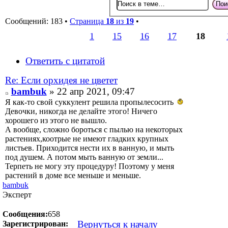
Сообщений: 183 •
Страница
18
из
19
•
1
15
16
17
18
Ответить с цитатой
Re: Если орхидея не цветет
bambuk
» 22 апр 2021, 09:47
Я как-то свой суккулент решила пропылесосить
Девочки, никогда не делайте этого! Ничего
хорошего из этого не вышло.
А вообще, сложно бороться с пылью на некоторых
растениях,коотрые не имеют гладких крупных
листьев. Приходится нести их в ванную, и мыть
под душем. А потом мыть ванную от земли...
Терпеть не могу эту процедуру! Поэтому у меня
растений в доме все меньше и меньше.
bambuk
Эксперт
Сообщения:
658
Вернуться к началу
Зарегистрирован: