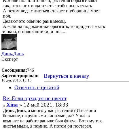
В холле пол плиточный, растения обрызгивают
так, что с них вода течет - чтобы пыль смыть.
А потом вода с листьев стекает и уборщица моет
пол.
Делают это обычно раз в месяц.
А если на подоконнике брызгать, то придется мыть
и окна, и подоконники, и пол...
Динь-Динь
Эксперт
Сообщения:
746
Вернуться к началу
Зарегистрирован:
18 дек 2016, 13:15
Ответить с цитатой
Re: Если орхидея не цветет
Xina
» 12 май 2021, 18:33
Динь-Динь
, а много у вас растений? И все они
большие, с крупными листьями, да? У нас в
комнате на работе раньше был фикус. Вот ему так
листья мыли, я помню. А потом он постарел,