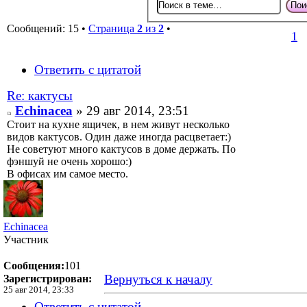
Сообщений: 15 •
Страница
2
из
2
•
1
Ответить с цитатой
Re: кактусы
Echinacea
» 29 авг 2014, 23:51
Стоит на кухне ящичек, в нем живут несколько
видов кактусов. Один даже иногда расцветает:)
Не советуют много кактусов в доме держать. По
фэншуй не очень хорошо:)
В офисах им самое место.
Echinacea
Участник
Сообщения:
101
Вернуться к началу
Зарегистрирован:
25 авг 2014, 23:33
Ответить с цитатой