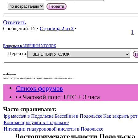
Ответить
Сообщений: 15 •
Страница
2
из
2
•
1
Вернуться в ЗЕЛЁНЫЙ УГОЛОК
Перейти:
конференции
Сейчас этот форум просматривают: нет зарегистрированных пользователей и гости: 1
Список форумов
•
• Часовой пояс: UTC + 3 часа
Часто спрашивают:
lpg массаж в Подольске
Бассейны в Подольске
Как закрыть рот 
Конные прогулки в Подольске
Инъекции гиалуроновой кислоты в Подольске
Достопримечательности Подольска