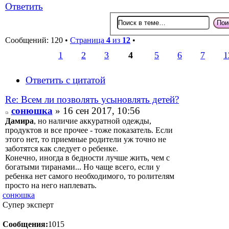
Ответить
Сообщений: 120 •
Страница
4
из
12
•
1
2
3
4
5
6
7
1
Ответить с цитатой
Re: Всем ли позволять усыновлять детей?
сонюшка
» 16 сен 2017, 10:56
Дамира
, но наличие аккуратной одежды,
продуктов и все прочее - тоже показатель. Если
этого нет, то приемные родители уж точно не
заботятся как следует о ребенке.
Конечно, иногда в бедности лучше жить, чем с
богатыми тиранами... Но чаще всего, если у
ребенка нет самого необходимого, то ролителям
просто на него наплевать.
сонюшка
Супер эксперт
Сообщения:
1015