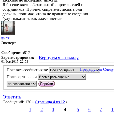
здоровье не проверяют никогда.
Я бы еще ввела обязательный опрос соседей и
сотрудников. Причем, свидетельствовать они
должны, понимая, что за не правдивые сведения
будут наказаны, как лжесвидетели.
виля
Эксперт
Сообщения:
817
Вернуться к началу
Зарегистрирован:
01 фев 2017, 22:53
Предыдущая
След
Показать сообщения за:
Поле сортировки
Ответить
Сообщений: 120 •
Страница
4
из
12
•
1
2
3
4
5
6
7
1