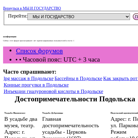
Вернуться в МЫ И ГОСУДАРСТВО
Перейти:
конференции
Сейчас этот форум просматривают: нет зарегистрированных пользователей и гости: 1
Список форумов
•
• Часовой пояс: UTC + 3 часа
Часто спрашивают:
lpg массаж в Подольске
Бассейны в Подольске
Как закрыть рот 
Конные прогулки в Подольске
Инъекции гиалуроновой кислоты в Подольске
Достопримечательности Подольска
Усадьба Ивановское
Усадьба Дубровицы
Подольский краеведческий
В усадьбе два
Главная
Адрес: г. П
музея, театр.
достопримечательность
ул. Паркова
Адрес: г.
усадьбы - Церковь
Режим