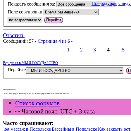
Предыдущая
След
Показать сообщения за:
Поле сортировки
Ответить
Сообщений: 57 •
Страница
4
из
6
•
1
2
3
4
5
Вернуться в МЫ И ГОСУДАРСТВО
Перейти:
конференции
Сейчас этот форум просматривают: нет зарегистрированных пользователей и гости: 1
Список форумов
•
• Часовой пояс: UTC + 3 часа
Часто спрашивают:
lpg массаж в Подольске
Бассейны в Подольске
Как закрыть рот 