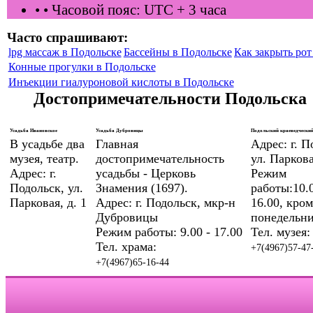
•
• Часовой пояс: UTC + 3 часа
Часто спрашивают:
lpg массаж в Подольске
Бассейны в Подольске
Как закрыть рот 
Конные прогулки в Подольске
Инъекции гиалуроновой кислоты в Подольске
Достопримечательности Подольска
Усадьба Ивановское
Усадьба Дубровицы
Подольский краеведческий
В усадьбе два
Главная
Адрес: г. П
музея, театр.
достопримечательность
ул. Паркова
Адрес: г.
усадьбы - Церковь
Режим
Подольск, ул.
Знамения (1697).
работы:10.0
Парковая, д. 1
Адрес: г. Подольск, мкр-н
16.00, кром
Дубровицы
понедельни
Режим работы: 9.00 - 17.00
Тел. музея:
Тел. храма:
+7(4967)57-47
+7(4967)65-16-44