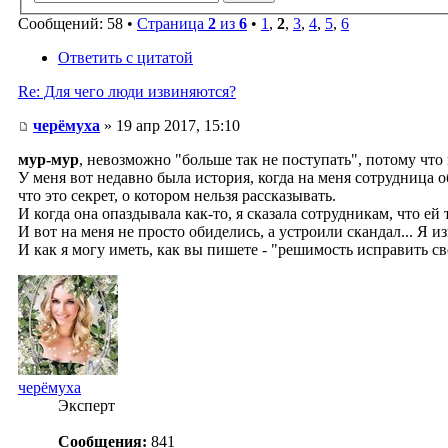
Сообщений: 58 •
Страница
2
из
6
•
1
,
2
,
3
,
4
,
5
,
6
Ответить с цитатой
Re: Для чего люди извиняются?
черёмуха
» 19 апр 2017, 15:10
мур-мур
, невозможно "больше так не поступать", потому что 
У меня вот недавно была история, когда на меня сотрудница о
что это секрет, о котором нельзя рассказывать.
И когда она опаздывала как-то, я сказала сотрудникам, что ей 
И вот на меня не просто обиделись, а устроили скандал... Я и
И как я могу иметь, как вы пишете - "решимость исправить св
черёмуха
Эксперт
Сообщения:
841