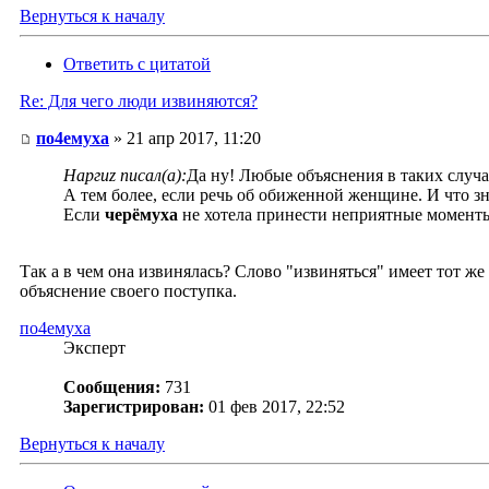
Вернуться к началу
Ответить с цитатой
Re: Для чего люди извиняются?
по4емуха
» 21 апр 2017, 11:20
Наргиz писал(а):
Да ну! Любые объяснения в таких случа
А тем более, если речь об обиженной женщине. И что 
Если
черёмуха
не хотела принести неприятные моменты д
Так а в чем она извинялась? Слово "извиняться" имеет тот же
объяснение своего поступка.
по4емуха
Эксперт
Сообщения:
731
Зарегистрирован:
01 фев 2017, 22:52
Вернуться к началу