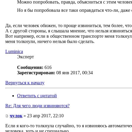
Можно попробовать, правда, объясниться с этим человек
Но я бы попробовала все таки оправдаться что-ли, даже 
Да, если человек обижен, то проще извиниться, тем более, ч
А с другой стороны, я слышала мнение, что нельзя извиняться
Вот например, если в общественном транспорте меня толкнули,
меня толкнули, ничего нельзя было сделать.
Luminica
Эксперт
Сообщения:
616
Зарегистрирован:
08 янв 2017, 00:34
Вернуться к началу
Ответить с цитатой
Re: Для чего люди извиняются?
чулок
» 23 апр 2017, 22:10
Если я кого-то толкнула случайно, то я извиняюсь автоматиче
человека, хоть и не специально...