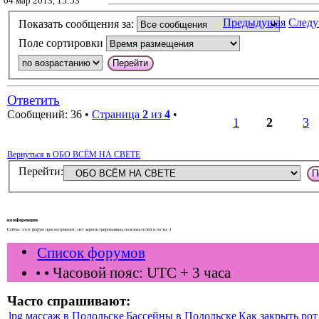
04 мар 2013, 15:53
Предыдущая
След
Показать сообщения за:
Поле сортировки
Ответить
Сообщений: 36 •
Страница
2
из
4
•
1
2
3
Вернуться в ОБО ВСЁМ НА СВЕТЕ
Перейти:
конференции
Сейчас этот форум просматривают: нет зарегистрированных пользователей и гости: 1
Список форумов
•
• Часовой пояс: UTC + 3 часа
Часто спрашивают:
lpg массаж в Подольске
Бассейны в Подольске
Как закрыть рот 