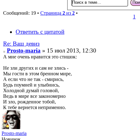
Сообщений: 19 •
Страница
2
из
2
•
1
Ответить с цитатой
Re: Ваш девиз
Prosto-maria
» 15 июл 2013, 12:30
А мне очень нравится это стишок:
Не зли других и сам не злись -
Мы гости в этом бренном мире,
А если что не так - смирись,
Будь поумней и улыбнись,
Холодной думай головой,
Ведь в мире все закономерно
И зло, рожденное тобой,
К тебе вернется неприменно.
Prosto-maria
Новичок