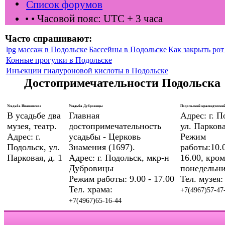
Список форумов
•
• Часовой пояс: UTC + 3 часа
Часто спрашивают:
lpg массаж в Подольске
Бассейны в Подольске
Как закрыть рот 
Конные прогулки в Подольске
Инъекции гиалуроновой кислоты в Подольске
Достопримечательности Подольска
Усадьба Ивановское
Усадьба Дубровицы
Подольский краеведческий
В усадьбе два
Главная
Адрес: г. П
музея, театр.
достопримечательность
ул. Паркова
Адрес: г.
усадьбы - Церковь
Режим
Подольск, ул.
Знамения (1697).
работы:10.0
Парковая, д. 1
Адрес: г. Подольск, мкр-н
16.00, кром
Дубровицы
понедельни
Режим работы: 9.00 - 17.00
Тел. музея:
Тел. храма:
+7(4967)57-47
+7(4967)65-16-44