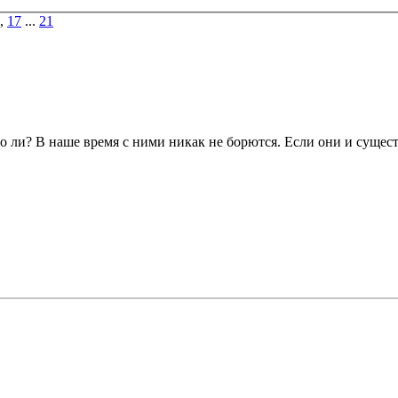
,
17
...
21
то ли? В наше время с ними никак не борются. Если они и сущест