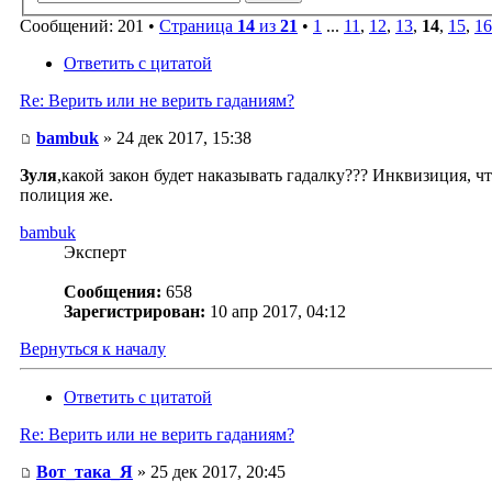
Сообщений: 201 •
Страница
14
из
21
•
1
...
11
,
12
,
13
,
14
,
15
,
16
Ответить с цитатой
Re: Верить или не верить гаданиям?
bambuk
» 24 дек 2017, 15:38
Зуля
,какой закон будет наказывать гадалку??? Инквизиция, ч
полиция же.
bambuk
Эксперт
Сообщения:
658
Зарегистрирован:
10 апр 2017, 04:12
Вернуться к началу
Ответить с цитатой
Re: Верить или не верить гаданиям?
Вот_така_Я
» 25 дек 2017, 20:45