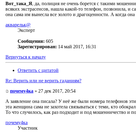
Вот_така_Я
, да, полиция не очень борется с такими мошенни
всяких экстрасенсов, нашла какой-то телефон, позвонила, и с
она сама им вынесла все золото и драгоценности. А когда она
акварельк@
Эксперт
Сообщения:
605
Зарегистрирован:
14 май 2017, 16:31
Вернуться к началу
Ответить с цитатой
Re: Верить или не верить гаданиям?
почему4ка
» 27 дек 2017, 20:54
А заявление она писала? У неё же были номера телефонов эти
эта женщина сама не захотела связываться с теми, кто обокрал
То что случилось, как раз подходит и под мошенничество и по
почему4ка
Участник