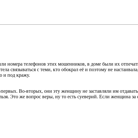
ыли номера телефонов этих мошенников, в доме были их отпечатк
ела связываться с теми, кто обокрал её и поэтому не настаивала
о и под кражу.
-первых. Во-вторых, они эту женщину не заставляли им отдавать
ьзя. Это же вопрос веры, ну то есть суеверий. Если женщина за с