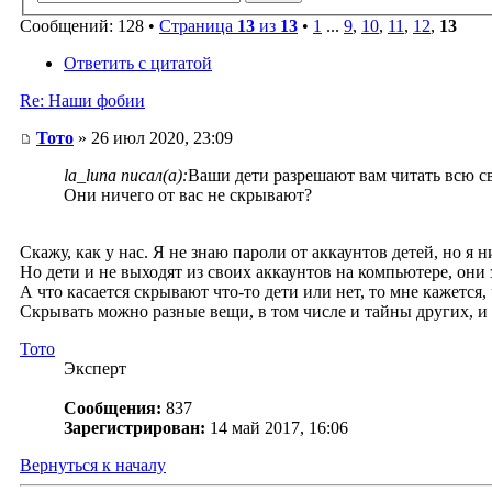
Сообщений: 128 •
Страница
13
из
13
•
1
...
9
,
10
,
11
,
12
,
13
Ответить с цитатой
Re: Наши фобии
Тото
» 26 июл 2020, 23:09
la_luna писал(а):
Ваши дети разрешают вам читать всю св
Они ничего от вас не скрывают?
Скажу, как у нас. Я не знаю пароли от аккаунтов детей, но я 
Но дети и не выходят из своих аккаунтов на компьютере, они 
А что касается скрывают что-то дети или нет, то мне кажется, 
Скрывать можно разные вещи, в том числе и тайны других, и н
Тото
Эксперт
Сообщения:
837
Зарегистрирован:
14 май 2017, 16:06
Вернуться к началу