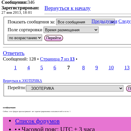
Сообщения:
346
Вернуться к началу
Зарегистрирован:
27 янв 2013, 18:01
Предыдущая
След
Показать сообщения за:
Поле сортировки
Ответить
Сообщений: 128 •
Страница
7
из
13
•
1
4
5
6
7
8
9
10
13
Вернуться в ЭЗОТЕРИКА
Перейти:
конференции
Сейчас этот форум просматривают: нет зарегистрированных пользователей и гости: 1
Список форумов
•
• Часовой пояс: UTC + 3 часа