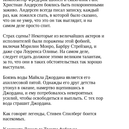
Христиан Андерсен боялись быть похороненными
заживо. Андерсен всегда писал записку, каждый
раз, как ложился спать, в которой было сказано,
что он не умер, что это он так выглядит, и на
самом деле просто спит.
Страх сцены? Некоторые из величайших актеров и
исполнителей были поражены этой фобией,
включая Мэрилин Монро, Барбру Стрейзанд, и
даже сэра Лоуренса Оливье. На самом деле,
следует отдать должное этими великим талантам,
за то, что они в таких обстоятельствах так хорошо
выступали.
Боязнь воды Майкла Джордана является его
ахиллесовой пятой. Однажды его друг детства
утонул в океане, намертво вцепившись в
Джордана, и ему потребовалось невероятных
усилий, чтобы освободиться и выплыть. С тех пор
вода страшит Джордана.
Как говорят легенды, Стивен Спилберг боится
насекомых.