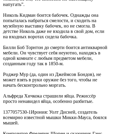
напугать”.
Николь Кидман боится бабочек. Однажды она
попыталась набраться смелости, и сходить на
музейную выставку бабочек, но не смогла. В
детстве Николь даже не входила в свой дом, если
на входных воротах сидела бабочка.
Билли Боб Торнтон до смерти боится антикварной
мебели. Он чувствует себя неуютно, находясь в
одной комнате с любым предметом мебели,
созданным году так в 1850-м.
Роджер Мур (да, один из Джеймсов Бондов), не
может взять в руки оружие без того, чтобы не
начать бесконтрольно моргать.
Альфреда Хичкока страшили яйца. Режиссёр
просто ненавидел яйца, особенно разбитые.
1377057530-1Ирония: Уолт Дисней, создатель
всемирно известной мышки Микки-Мауса, боялся
мышей.
Композитор Фредерик Шопен и сказочник Ганс