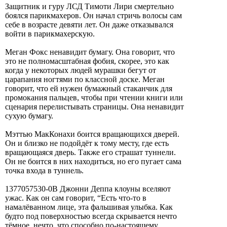
Защитник и гуру ЛСД Тимоти Лири смертельно
боялся парикмахеров. Он начал стричь волосы сам
себе в возрасте девяти лет. Он даже отказывался
войти в парикмахерскую.
Меган Фокс ненавидит бумагу. Она говорит, что
это не полномасштабная фобия, скорее, это как
когда у некоторых людей мурашки бегут от
царапания ногтями по классной доске. Меган
говорит, что ей нужен бумажный стаканчик для
промокания пальцев, чтобы при чтении книги или
сценария перелистывать страницы. Она ненавидит
сухую бумагу.
Мэттью МакКонахи боится вращающихся дверей.
Он и близко не подойдёт к тому месту, где есть
вращающаяся дверь. Также его страшат туннели.
Он не боится в них находиться, но его пугает сама
точка входа в туннель.
1377057530-0В Джонни Деппа клоуны вселяют
ужас. Как он сам говорит, “Есть что-то в
намалёванном лице, эта фальшивая улыбка. Как
будто под поверхностью всегда скрывается нечто
тёмное, нечто, что способно по-настоящему