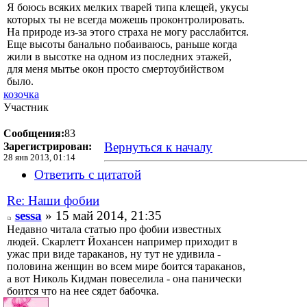
Я боюсь всяких мелких тварей типа клещей, укусы
которых ты не всегда можешь проконтролировать.
На природе из-за этого страха не могу расслабится.
Еще высоты банально побаиваюсь, раньше когда
жили в высотке на одном из последних этажей,
для меня мытье окон просто смертоубийством
было.
козочка
Участник
Сообщения:
83
Вернуться к началу
Зарегистрирован:
28 янв 2013, 01:14
Ответить с цитатой
Re: Наши фобии
sessa
» 15 май 2014, 21:35
Недавно читала статью про фобии известных
людей. Скарлетт Йохансен например приходит в
ужас при виде тараканов, ну тут не удивила -
половина женщин во всем мире боится тараканов,
а вот Николь Кидман повеселила - она панически
боится что на нее сядет бабочка.