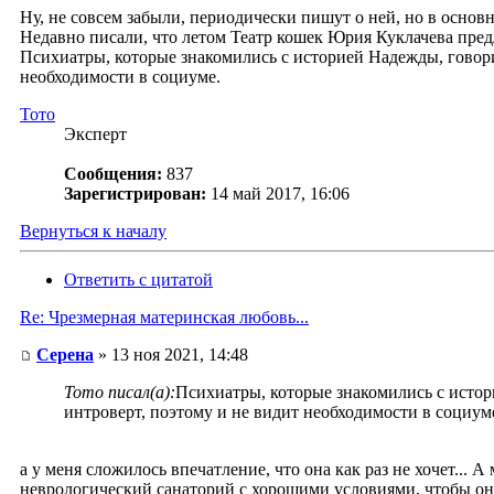
Ну, не совсем забыли, периодически пишут о ней, но в основ
Недавно писали, что летом Театр кошек Юрия Куклачева предло
Психиатры, которые знакомились с историей Надежды, говори
необходимости в социуме.
Тото
Эксперт
Сообщения:
837
Зарегистрирован:
14 май 2017, 16:06
Вернуться к началу
Ответить с цитатой
Re: Чрезмерная материнская любовь...
Серена
» 13 ноя 2021, 14:48
Тото писал(а):
Психиатры, которые знакомились с истор
интроверт, поэтому и не видит необходимости в социум
а у меня сложилось впечатление, что она как раз не хочет... 
неврологический санаторий с хорошими условиями, чтобы она 