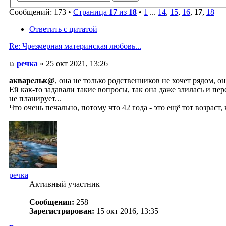
Сообщений: 173 •
Страница
17
из
18
•
1
...
14
,
15
,
16
,
17
,
18
Ответить с цитатой
Re: Чрезмерная материнская любовь...
речка
» 25 окт 2021, 13:26
акварельк@
, она не только родственников не хочет рядом, о
Ей как-то задавали такие вопросы, так она даже злилась и п
не планирует...
Что очень печально, потому что 42 года - это ещё тот возраст, 
речка
Активный участник
Сообщения:
258
Зарегистрирован:
15 окт 2016, 13:35