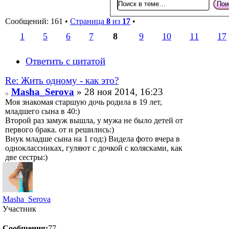
Сообщений: 161 •
Страница
8
из
17
•
1
5
6
7
8
9
10
11
17
Ответить с цитатой
Re: Жить одному - как это?
Masha_Serova
» 28 ноя 2014, 16:23
Моя знакомая старшую дочь родила в 19 лет,
младшего сына в 40:)
Второй раз замуж вышла, у мужа не было детей от
первого брака. от и решились:)
Внук младше сына на 1 год:) Видела фото вчера в
одноклассниках, гуляют с дочкой с колясками, как
две сестры:)
Masha_Serova
Участник
Сообщения:
77