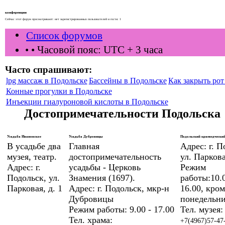
конференции
Сейчас этот форум просматривают: нет зарегистрированных пользователей и гости: 1
Список форумов
•
• Часовой пояс: UTC + 3 часа
Часто спрашивают:
lpg массаж в Подольске
Бассейны в Подольске
Как закрыть рот 
Конные прогулки в Подольске
Инъекции гиалуроновой кислоты в Подольске
Достопримечательности Подольска
Усадьба Ивановское
Усадьба Дубровицы
Подольский краеведческий
В усадьбе два
Главная
Адрес: г. П
музея, театр.
достопримечательность
ул. Паркова
Адрес: г.
усадьбы - Церковь
Режим
Подольск, ул.
Знамения (1697).
работы:10.0
Парковая, д. 1
Адрес: г. Подольск, мкр-н
16.00, кром
Дубровицы
понедельни
Режим работы: 9.00 - 17.00
Тел. музея:
Тел. храма:
+7(4967)57-47