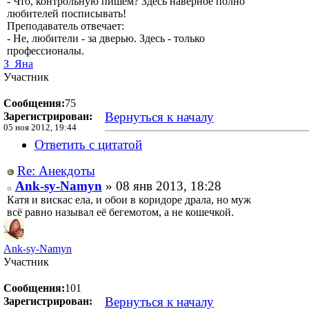
- Что, контрольную пишем? Здесь наверное полно
любителей посписывать!
Преподаватель отвечает:
- Не, любители - за дверью. Здесь - только
профессионалы.
З_Яна
Участник
Сообщения:
75
Вернуться к началу
Зарегистрирован:
05 ноя 2012, 19:44
Ответить с цитатой
Re: Анекдоты
Ank-sy-Namyn
» 08 янв 2013, 18:28
Катя и вискас ела, и обои в коридоре драла, но муж
всё равно называл её бегемотом, а не кошечкой.
Ank-sy-Namyn
Участник
Сообщения:
101
Вернуться к началу
Зарегистрирован: