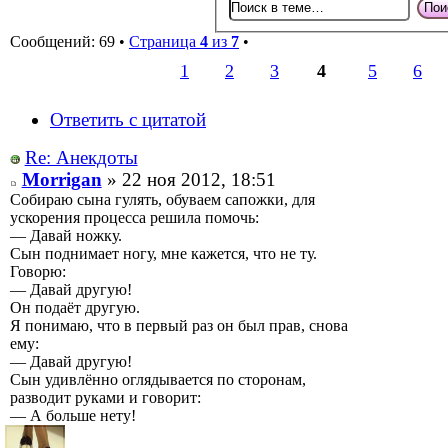
Сообщений: 69 •
Страница
4
из
7
•
1
2
3
4
5
6
Ответить с цитатой
Re: Анекдоты
Morrigan
» 22 ноя 2012, 18:51
Собираю сына гулять, обуваем сапожки, для
ускорения процесса решила помочь:
— Давай ножку.
Сын поднимает ногу, мне кажется, что не ту.
Говорю:
— Давай другую!
Он подаёт другую.
Я понимаю, что в первый раз он был прав, снова
ему:
— Давай другую!
Сын удивлённо оглядывается по сторонам,
разводит руками и говорит:
— А больше нету!