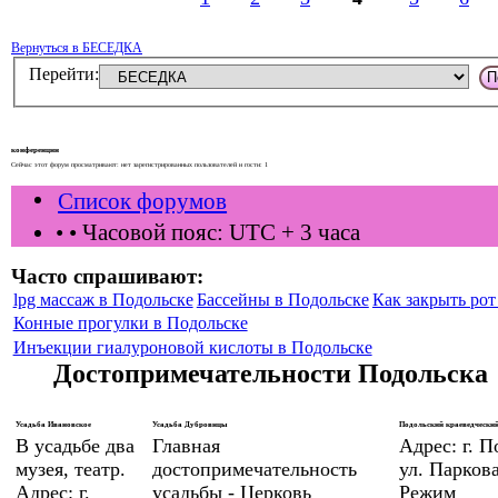
Вернуться в БЕСЕДКА
Перейти:
конференции
Сейчас этот форум просматривают: нет зарегистрированных пользователей и гости: 1
Список форумов
•
• Часовой пояс: UTC + 3 часа
Часто спрашивают:
lpg массаж в Подольске
Бассейны в Подольске
Как закрыть рот 
Конные прогулки в Подольске
Инъекции гиалуроновой кислоты в Подольске
Достопримечательности Подольска
Усадьба Ивановское
Усадьба Дубровицы
Подольский краеведческий
В усадьбе два
Главная
Адрес: г. П
музея, театр.
достопримечательность
ул. Паркова
Адрес: г.
усадьбы - Церковь
Режим