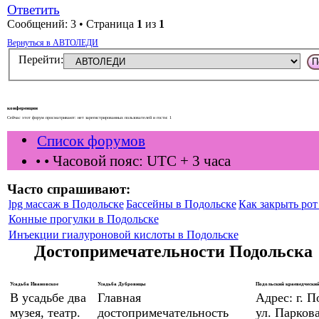
Ответить
Сообщений: 3 • Страница
1
из
1
Вернуться в АВТОЛЕДИ
Перейти:
конференции
Сейчас этот форум просматривают: нет зарегистрированных пользователей и гости: 1
Список форумов
•
• Часовой пояс: UTC + 3 часа
Часто спрашивают:
lpg массаж в Подольске
Бассейны в Подольске
Как закрыть рот 
Конные прогулки в Подольске
Инъекции гиалуроновой кислоты в Подольске
Достопримечательности Подольска
Усадьба Ивановское
Усадьба Дубровицы
Подольский краеведческий
В усадьбе два
Главная
Адрес: г. П
музея, театр.
достопримечательность
ул. Паркова