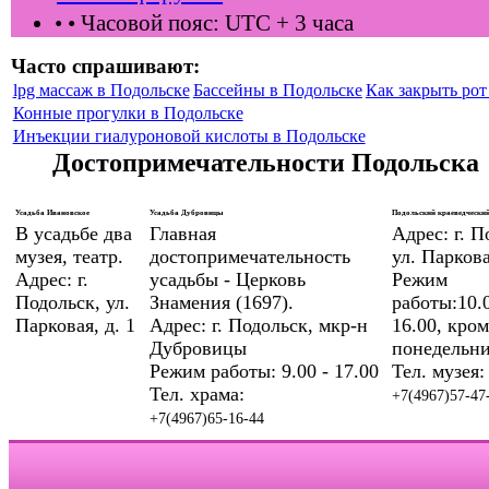
•
• Часовой пояс: UTC + 3 часа
Часто спрашивают:
lpg массаж в Подольске
Бассейны в Подольске
Как закрыть рот 
Конные прогулки в Подольске
Инъекции гиалуроновой кислоты в Подольске
Достопримечательности Подольска
Усадьба Ивановское
Усадьба Дубровицы
Подольский краеведческий
В усадьбе два
Главная
Адрес: г. П
музея, театр.
достопримечательность
ул. Паркова
Адрес: г.
усадьбы - Церковь
Режим
Подольск, ул.
Знамения (1697).
работы:10.0
Парковая, д. 1
Адрес: г. Подольск, мкр-н
16.00, кром
Дубровицы
понедельни
Режим работы: 9.00 - 17.00
Тел. музея:
Тел. храма:
+7(4967)57-47
+7(4967)65-16-44