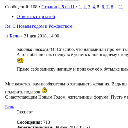
Сообщений: 108 •
Страница
5
из
11
•
1
,
2
,
3
,
4
,
5
,
6
,
7
,
8
...
11
Ответить с цитатой
Re: С Новым годом и Рождеством!
Бель
» 31 дек 2018, 14:00
бабайка писал(а):
О! Спасибо, что напомнили про мечт
А то я обычно так спешу всё успеть к новогоднему стол
Прямо себе записку напишу и привяжу её к бутылке шам
Мне кажется, вам необязательно загадывать желания. Ведь вы 
подарить подарок
С наступающим Новым Годом, жительницы форума! Пусть у н
Бель
Эксперт
Сообщения:
713
Зарегистрирован:
09 фев 2017, 03:52