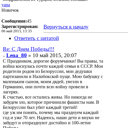
yana
Новичок
Сообщения:
45
Вернуться к началу
Зарегистрирован:
06 май 2015, 13:35
Ответить с цитатой
Re: С Днем Победы!!!
Lena_80
» 10 май 2015, 20:07
С Праздником, дорогие форумчанки! Вы правы, та
война коснулась почти каждой семьи в СССР. Мои
родители родом из Белоруссии, мои дедушки
партизанили в Налибокской пуще. Мою бабушку с
маленьким сыном, моим дядей, увезли в
Германию, они почти всю войну провели в
лагерях.
К счастью, все остались живы. Но никогда не
забудем зло, которое причинили фашисты нам. В
Белоруссии был убит каждый третий!
где уж им понять, почему мы празднуем каждый
год и уже 70 лет. Надеюсь, наши дети и внуки не
забудут и отпразднуют достойно и 100-летие
Победы.