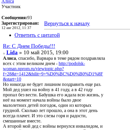
Алиса
Участник
Сообщения:
93
Вернуться к началу
Зарегистрирован:
12 авг 2012, 11:37
Ответить с цитатой
Re: С Днем Победы!!!
Lida
» 10 май 2015, 19:00
Алиса
, спасибо, Варвара в теме рядом поздравляла
всех с этим великим днем -
http://podolsk-
woman.nprom.ru/viewtopic.php?
f=28&t=1412&hilit=9+%D0%BC%D0%B0%D1%8F
&start=10
Но никогда не будет лишним поздравить еще раз.
Мой дед ушел на войну в 41 году, а в 42 году
пропал без вести. Бабушка его ждала всю жизнь, у
неё на момент начала войны было двое
малолетних детей погодок, один из которых
грудной. Сколько лет прошло, а она в этот день
всегда плачет. И это слезы горя и радости,
смешанные вместе.
А второй мой дед с войны вернулся инвалидом, и