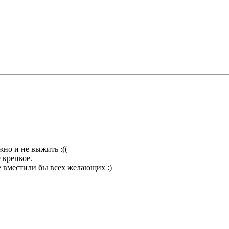
жно и не выжить :((
 крепкое.
е вместили бы всех желающих :)