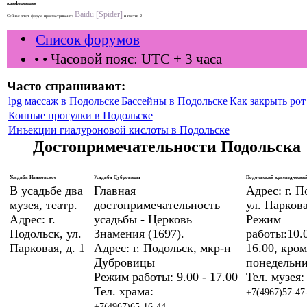
конференции
Baidu [Spider]
Сейчас этот форум просматривают:
и гости: 2
Список форумов
•
• Часовой пояс: UTC + 3 часа
Часто спрашивают:
lpg массаж в Подольске
Бассейны в Подольске
Как закрыть рот 
Конные прогулки в Подольске
Инъекции гиалуроновой кислоты в Подольске
Достопримечательности Подольска
Усадьба Ивановское
Усадьба Дубровицы
Подольский краеведческий
В усадьбе два
Главная
Адрес: г. П
музея, театр.
достопримечательность
ул. Паркова
Адрес: г.
усадьбы - Церковь
Режим
Подольск, ул.
Знамения (1697).
работы:10.0
Парковая, д. 1
Адрес: г. Подольск, мкр-н
16.00, кром
Дубровицы
понедельни
Режим работы: 9.00 - 17.00
Тел. музея:
Тел. храма:
+7(4967)57-47
+7(4967)65-16-44